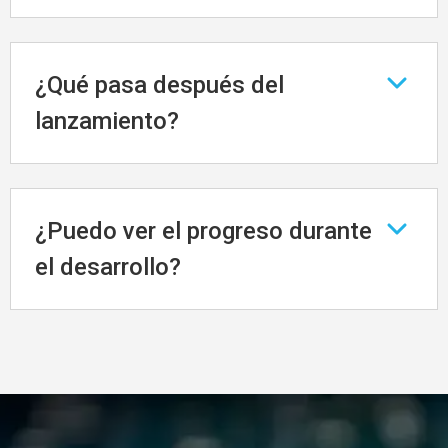
Si necesita velocidad y presupuesto
optimizado, multiplataforma (Flutter/React
¿Qué pasa después del
Native) es ideal. Si busca máximo rendimiento
lanzamiento?
en funcionalidades muy específicas, nativo
puede ser mejor. Le asesoramos según su
Ofrecemos 1 mes de garantía y planes de
caso.
mantenimiento continuo, actualizaciones y
¿Puedo ver el progreso durante
nuevas funcionalidades.
el desarrollo?
Sí. Trabajamos con sprints de 2 semanas con
demos en vivo y acceso a entornos de prueba.